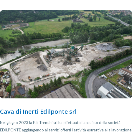
Cava di Inerti Edilponte srl
Nel giugno 2023 la F.lli Trentini srl ha effettuato l’acquisto della società
EDILPONTE aggiungendo ai servizi offerti l’attività estrattiva e la lavorazione